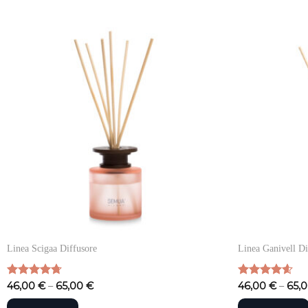
Linea Scigaa Diffusore
Linea Ganivell Di
Valutato
46,00
€
–
65,00
€
Valutato
46,00
€
–
65,
4.70
su 5
4.58
su 5