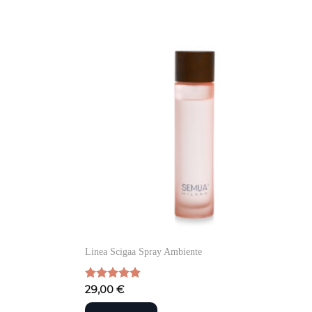
Linea Scigaa Spray Ambiente
Valutato
29,00
€
4.88
su 5