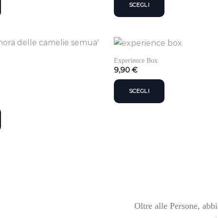
SCEGLI
Experience Box
9,90
€
SCEGLI
Oltre alle Persone, abb