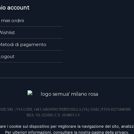
mio account
I miei ordini
Wishlist
Metodi di pagamento
Logout
ZE SRL | VIA LODI, 148 CARONNO PERTUSELLA (VA) 21042 | P.IVA 03271840369
REA: VA-322458 | C.S. 10.000 € I.V.
-
PRIVACY POLICY
-
COOKIE POLICY
-
FAQ
-
TERMINI E CONDIZIONI
re i cookie sul dispositivo per migliorare la navigazione del sito, analizzar
Per ulteriori informazioni, consultare la nostra pagina della privacy.