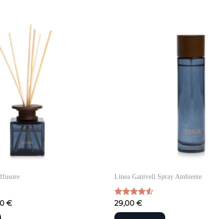
ffusore
Linea Ganivell Spray Ambiente
00
€
Valutato
29,00
€
4.50
su 5