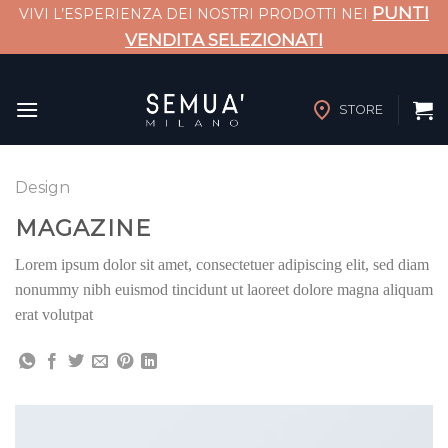
PUNTI
VIVI L’ESPERIENZA DEI NOSTRI PRODOTTI NEI
VENDITA SELEZIONATI
Salta
ai
STORE
contenuti
Design
MAGAZINE
Lorem ipsum dolor sit amet, consectetuer adipiscing elit, sed diam
nonummy nibh euismod tincidunt ut laoreet dolore magna aliquam
erat volutpat