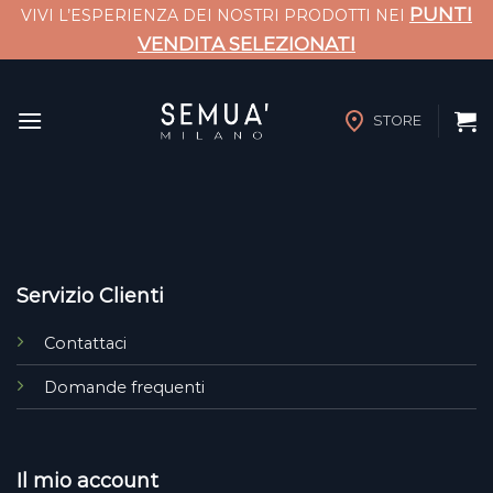
PUNTI
VIVI L’ESPERIENZA DEI NOSTRI PRODOTTI NEI
VENDITA SELEZIONATI
Salta
ai
STORE
contenuti
Servizio Clienti
Contattaci
Domande frequenti
Il mio account